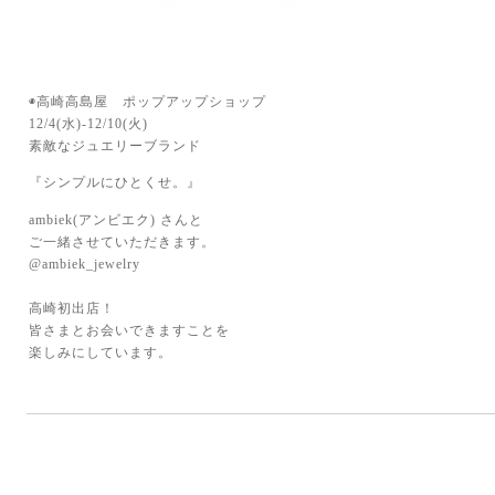
◉高崎高島屋 ポップアップショップ
12/4(水)-12/10(火)
素敵なジュエリーブランド
『シンプルにひとくせ。』
ambiek(アンビエク) さんと
ご一緒させていただきます。
@ambiek_jewelry
高崎初出店！
皆さまとお会いできますことを
楽しみにしています。